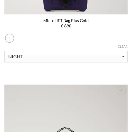
MicroLIFT Bag Plus Gold
€
890
CLEAR
Aggiungi
alla lista
dei
desideri