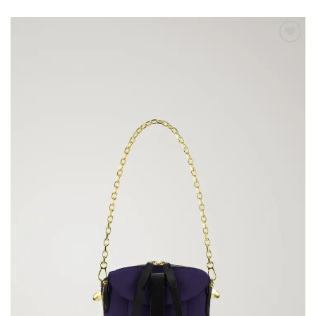
Aggiungi
alla lista
dei
desideri