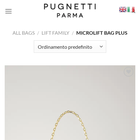
Salta
ai
contenuti
ALL BAGS
/
LIFT FAMILY
/
MICROLIFT BAG PLUS
Aggiungi
alla lista
dei
desideri