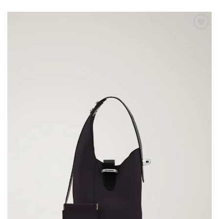
Aggiungi
alla lista
dei
desideri