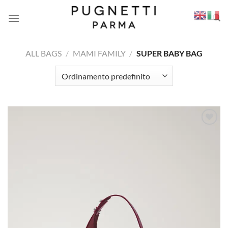
Salta
ai
contenuti
ALL BAGS
/
MAMI FAMILY
/
SUPER BABY BAG
Aggiungi
alla lista
dei
desideri