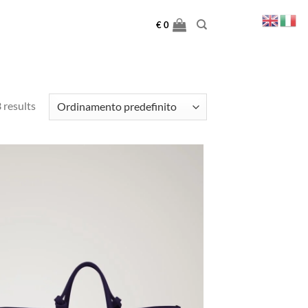
€
0
 results
Aggiungi
alla lista
dei
desideri