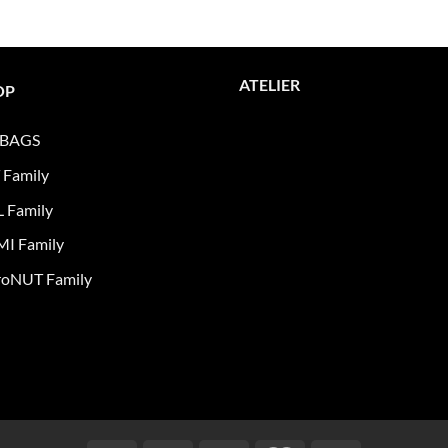
ATELIER
OP
 BAGS
 Family
 Family
I Family
roNUT Family