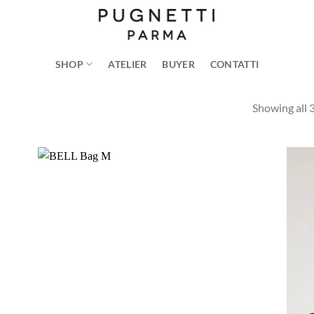
SHOP
ATELIER
BUYER
CONTATTI
Showing all 3
ungi
Aggiungi
lista
alla lista
i
dei
deri
desideri