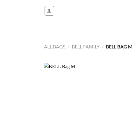
Salta
ai
contenuti
ALL BAGS
/
BELL FAMILY
/
BELL BAG M
Aggi
alla 
de
desi