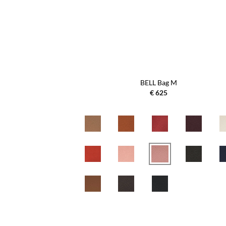
BELL Bag M
€
625