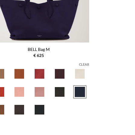
BELL Bag M
€
625
CLEAR